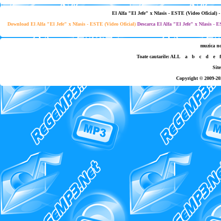
El Alfa "El Jefe" x Nfasis - ESTE (Video Oficial) - 
Download El Alfa "El Jefe" x Nfasis - ESTE (Video Oficial)
Descarca El Alfa "El Jefe" x Nfasis - E
muzica n
Toate cautarile:
ALL
a
b
c
d
e
f
Sit
Copyright © 2009-20