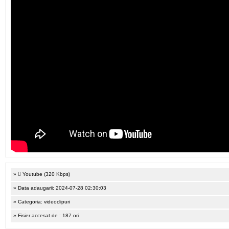
»
Youtube (320 Kbps)
» Data adaugarii: 2024-07-28 02:30:03
» Categoria: videoclipuri
» Fisier accesat de : 187 ori