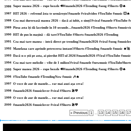
Super manea 2026 – rupe boxele 🔊#manele2026 #Trending #song #Shorts 😍🔥
1986
1987
HIT 2026 – refrenul ăsta te urmărește!#manele #viralvideo #YouTube #music 💥🔥
1988
Cea mai dureroasă manea 2026 – dacă ai iubit, o simți!#viral #manele #YouTube #
1989
Piesa asta îți dă lacrimile în 10 secunde…#manele2026 #Trending #Shorts #musicvi
1990
HIT de pus în mașină – dă tare!#YouTube #Shorts #manele2026 #Trending
1991
Cea mai tare manea – intră direct pe trending!#manele2026 #viral #song #musiclo
1992
Manelaua care aprinde petrecerea instant!#Shorts #Trending #manele #music 🔥🚀
1993
Dacă n-o știi pe asta, ai pierdut HIT-ul 2026!#manele2026 #Viral #YouTube #music
1994
Cea mai tare melodie – vibe de 1 milion!#viral #manele #newmusic #YouTubeShort
Super manea 2026 – rupe boxele 🔊#manele2026 #Trending #song #Shorts 😍🔥
1995
1996
#YouTube #manele #TrendingNow #music 🎶🔥
1997
O voce de aur de manele… rar mai auzi așa ceva!
1998
#manele2026 #musiclover #viral #Shorts 🎤💛
1999
O voce de aur de manele… rar mai auzi așa ceva!
2000
#manele2026 #musiclover #viral #Shorts 🎤💛
« Previous
1
...
13
14
15
16
17