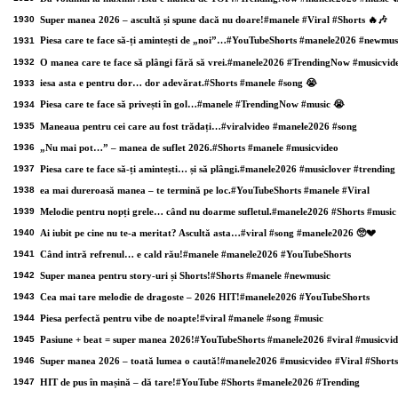
1930
Super manea 2026 – ascultă și spune dacă nu doare!#manele #Viral #Shorts 🔥🎶
Piesa care te face să-ți amintești de „noi”…#YouTubeShorts #manele2026 #newmus
1931
1932
O manea care te face să plângi fără să vrei.#manele2026 #TrendingNow #musicvid
iesa asta e pentru dor… dor adevărat.#Shorts #manele #song 😭
1933
Piesa care te face să privești în gol…#manele #TrendingNow #music 😭
1934
1935
Maneaua pentru cei care au fost trădați…#viralvideo #manele2026 #song
1936
„Nu mai pot…” – manea de suflet 2026.#Shorts #manele #musicvideo
1937
Piesa care te face să-ți amintești… și să plângi.#manele2026 #musiclover #trending
1938
ea mai dureroasă manea – te termină pe loc.#YouTubeShorts #manele #Viral
1939
Melodie pentru nopți grele… când nu doarme sufletul.#manele2026 #Shorts #music
1940
Ai iubit pe cine nu te-a meritat? Ascultă asta…#viral #song #manele2026 🥺💔
1941
Când intră refrenul… e cald rău!#manele #manele2026 #YouTubeShorts
1942
Super manea pentru story-uri și Shorts!#Shorts #manele #newmusic
1943
Cea mai tare melodie de dragoste – 2026 HIT!#manele2026 #YouTubeShorts
1944
Piesa perfectă pentru vibe de noapte!#viral #manele #song #music
1945
Pasiune + beat = super manea 2026!#YouTubeShorts #manele2026 #viral #musicvi
1946
Super manea 2026 – toată lumea o caută!#manele2026 #musicvideo #Viral #Shorts
1947
HIT de pus în mașină – dă tare!#YouTube #Shorts #manele2026 #Trending