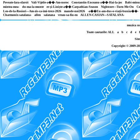
Poveate-fara-sfarsit
Vali-Vijelie-a��-Am-noroc
Constantin-Enceanu-a��-Hai-la-joc
Babi-minun
mintea-mea-
du-ma-la-munte
er-și-Liniște-a��-Carpathian-Season
Nightcore---Turn-Me-On
Co
Leo-de-la-Rosiori---Am-zis-ca-imi-trece-2026
manele-noi2026
-a��Eu-am-dus-o-viață-bunăa��-
Charmonix-satalana-
allen
salatana
vreau-sa-fiu-eu
ALLEN-CASIAN---SATALANA-
muzica n
Toate cautarile:
ALL
a
b
c
d
e
f
Sit
Copyright © 2009-20