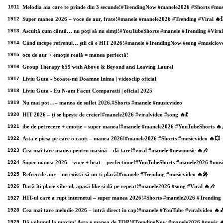
1911
Melodia aia care te prinde din 3 secunde!#TrendingNow #manele2026 #Shorts #mus
1912
Super manea 2026 – voce de aur, frate!#manele #manele2026 #Trending #Viral 🔥
1913
Ascultă cum cântă… nu poți să nu simți!#YouTubeShorts #manele #Trending #Viral
1914
Când începe refrenul… știi că e HIT 2026!#manele #TrendingNow #song #musiclov
1915
oce de aur + emoție reală = manea perfectă!
1916
Group Therapy 659 with Above & Beyond and Leaving Laurel
1917
Liviu Guta - Scoate-mi Doamne Inima | videoclip oficial
1918
Liviu Guta - Eu N-am Facut Comparatii | oficial 2025
1919
Nu mai pot…– manea de suflet 2026.#Shorts #manele #musicvideo
1920
HIT 2026 – ți se lipește de creier!#manele2026 #viralvideo #song 🔥💃
1921
ibe de petrecere + emoție = super manea!#manele #manele2026 #YouTubeShorts 🔥
1922
Asta e piesa pe care o cauți – manea 2026!#manele2026 #Shorts #musicvideo 🔥💥
1923
Cea mai tare manea pentru mașină – dă tare!#viral #manele #newmusic 🔥🎶
1924
Super manea 2026 – voce + beat = perfecțiune!#YouTubeShorts #manele2026 #musi
1925
Refren de aur – nu există să nu-ți placă!#manele #Trending #musicvideo 🔥🎤
1926
Dacă îți place vibe-ul, apasă like și dă pe repeat!#manele2026 #song #Viral 🔥🎶
HIT-ul care a rupt internetul – super manea 2026!#Shorts #manele2026 #Trending
1927
1928
Cea mai tare melodie 2026 – intră direct în cap!#manele #YouTube #viralvideo 🔥
1929
Dă volumul la maxim! Asta e manea de TOP!#TrendingNow #manele2026 #music 