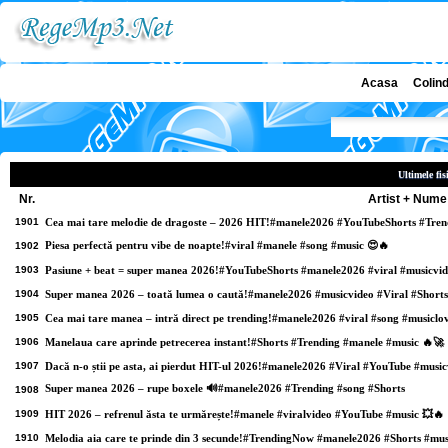
Acasa
Colin
Ultimele fi
Nr.
Artist + Nume
1901
Cea mai tare melodie de dragoste – 2026 HIT!#manele2026 #YouTubeShorts #Tre
Piesa perfectă pentru vibe de noapte!#viral #manele #song #music 😍🔥
1902
1903
Pasiune + beat = super manea 2026!#YouTubeShorts #manele2026 #viral #musicvi
1904
Super manea 2026 – toată lumea o caută!#manele2026 #musicvideo #Viral #Shorts
1905
Cea mai tare manea – intră direct pe trending!#manele2026 #viral #song #musiclo
1906
Manelaua care aprinde petrecerea instant!#Shorts #Trending #manele #music 🔥🚀
1907
Dacă n-o știi pe asta, ai pierdut HIT-ul 2026!#manele2026 #Viral #YouTube #music
Super manea 2026 – rupe boxele 🔊#manele2026 #Trending #song #Shorts
1908
1909
HIT 2026 – refrenul ăsta te urmărește!#manele #viralvideo #YouTube #music 💥🔥
1910
Melodia aia care te prinde din 3 secunde!#TrendingNow #manele2026 #Shorts #mus