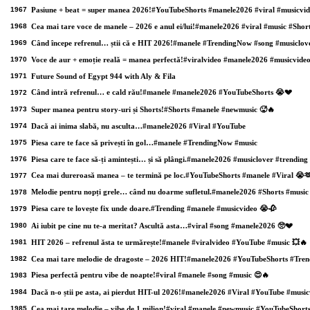
1967
Pasiune + beat = super manea 2026!#YouTubeShorts #manele2026 #viral #musicvi
1968
Cea mai tare voce de manele – 2026 e anul ei/lui!#manele2026 #viral #music #Shor
1969
Când începe refrenul… știi că e HIT 2026!#manele #TrendingNow #song #musiclov
1970
Voce de aur + emoție reală = manea perfectă!#viralvideo #manele2026 #musicvide
1971
Future Sound of Egypt 944 with Aly & Fila
Când intră refrenul… e cald rău!#manele #manele2026 #YouTubeShorts 😭💔
1972
1973
Super manea pentru story-uri și Shorts!#Shorts #manele #newmusic 🥵🔥
1974
Dacă ai inima slabă, nu asculta…#manele2026 #Viral #YouTube
1975
Piesa care te face să privești în gol…#manele #TrendingNow #music
1976
Piesa care te face să-ți amintești… și să plângi.#manele2026 #musiclover #trending
Cea mai dureroasă manea – te termină pe loc.#YouTubeShorts #manele #Viral 😭
1977
Melodie pentru nopți grele… când nu doarme sufletul.#manele2026 #Shorts #music
1978
Piesa care te lovește fix unde doare.#Trending #manele #musicvideo 😭🥀
1979
1980
Ai iubit pe cine nu te-a meritat? Ascultă asta…#viral #song #manele2026 🥺💔
1981
HIT 2026 – refrenul ăsta te urmărește!#manele #viralvideo #YouTube #music 💥🔥
1982
Cea mai tare melodie de dragoste – 2026 HIT!#manele2026 #YouTubeShorts #Tren
Piesa perfectă pentru vibe de noapte!#viral #manele #song #music 😍🔥
1983
1984
Dacă n-o știi pe asta, ai pierdut HIT-ul 2026!#manele2026 #Viral #YouTube #music
1985
Cea mai tare melodie – vibe de 1 milion!#viral #manele #newmusic #YouTubeShort