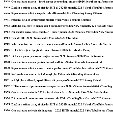
1948
Cea mai tare manea – intră direct pe trending!#manele2026 #viral #song #musiclo
1949
Dacă n-o știi pe asta, ai pierdut HIT-ul 2026!#manele2026 #Viral #YouTube #music
Super manea 2026 – rupe boxele 🔊#manele2026 #Trending #song #Shorts
1950
1951
refrenul ăsta te urmărește!#manele #viralvideo #YouTube #music
1952
Melodia aia care te prinde din 3 secunde!#TrendingNow #manele2026 #Shorts #mus
1953
Nu asculta dacă ești sensibil…” – super manea 2026!#manele #TrendingNow #musi
1954
vibe de HIT 2026!#musicvideo #manele2026 #Trending
1955
Vibe de petrecere + emoție = super manea!#manele #manele2026 #YouTubeShorts
1956
HIT 2026 – ți se lipește de creier!#manele2026 #viralvideo #song
1957
🎶 Asta e piesa pe care o cauți – manea 2026!#manele2026 #Shorts #musicvi
1958
Cea mai tare manea pentru mașină – dă tare!#viral #manele #newmusic 🔥
1959
Super manea 2026 – voce + beat = perfecțiune!#YouTubeShorts #manele2026 #musi
1960
Refren de aur – nu există să nu-ți placă!#manele #Trending #musicvideo
1961
acă îți place vibe-ul, apasă like și dă pe repeat!#manele2026 #song #Viral
1962
HIT-ul care a rupt internetul – super manea 2026!#Shorts #manele2026 #Trending
1963
Cea mai tare melodie 2026 – intră direct în cap!#manele #YouTube #viralvideo
1964
Dă volumul la maxim! Asta e manea de TOP!#TrendingNow #manele2026 #music
1965
Dacă n-o știi pe asta, ai pierdut HIT-ul 2026!#manele2026 #Viral #YouTube #music
1966
Cea mai tare melodie de dragoste – 2026 HIT!#manele2026 #YouTubeShorts #Tre